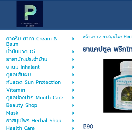
หน้าแรก
> ยาสมุนไพร Her
ยาครีม ยาทา Cream &
Balm
ยาแคปซูล พริกไ
น้ำมันนวด Oil
ยาสามัญประจำบ้าน
ยาดม Inhalant
ดูแลเส้นผม
กันแดด Sun Protection
Vitamin
ดูแลช่องปาก Mouth Care
Beauty Shop
Mask
ยาสมุนไพร Herbal Shop
฿90
Health Care