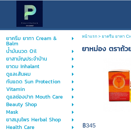
หน้าแรก
> ยาครีม ยาทา C
ยาครีม ยาทา Cream &
Balm
ยาหม่อง ตราถ้ว
น้ำมันนวด Oil
ยาสามัญประจำบ้าน
ยาดม Inhalant
ดูแลเส้นผม
กันแดด Sun Protection
Vitamin
ดูแลช่องปาก Mouth Care
Beauty Shop
Mask
ยาสมุนไพร Herbal Shop
฿345
Health Care