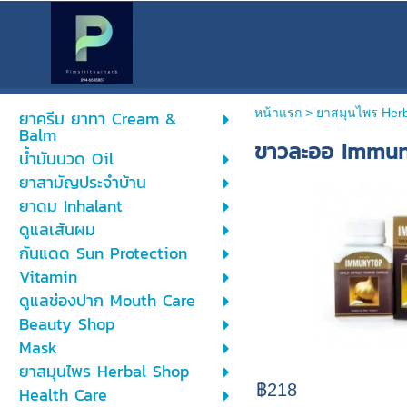
หน้าแรก
> ยาสมุนไพร Her
ยาครีม ยาทา Cream &
Balm
ขาวละออ Immuni
น้ำมันนวด Oil
ยาสามัญประจำบ้าน
ยาดม Inhalant
ดูแลเส้นผม
กันแดด Sun Protection
Vitamin
ดูแลช่องปาก Mouth Care
Beauty Shop
Mask
ยาสมุนไพร Herbal Shop
฿218
Health Care