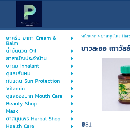
หน้าแรก
> ยาสมุนไพร Her
ยาครีม ยาทา Cream &
Balm
ขาวละออ เถาวัลย์
น้ำมันนวด Oil
ยาสามัญประจำบ้าน
ยาดม Inhalant
ดูแลเส้นผม
กันแดด Sun Protection
Vitamin
ดูแลช่องปาก Mouth Care
Beauty Shop
Mask
ยาสมุนไพร Herbal Shop
฿81
Health Care