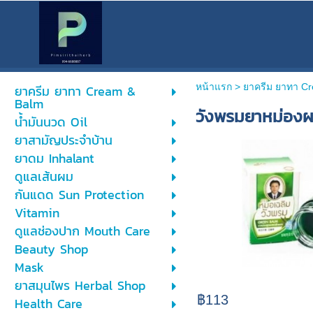
หน้าแรก
> ยาครีม ยาทา C
ยาครีม ยาทา Cream &
Balm
วังพรมยาหม่อง
น้ำมันนวด Oil
ยาสามัญประจำบ้าน
ยาดม Inhalant
ดูแลเส้นผม
กันแดด Sun Protection
Vitamin
ดูแลช่องปาก Mouth Care
Beauty Shop
Mask
ยาสมุนไพร Herbal Shop
฿113
Health Care