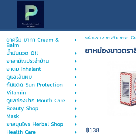
หน้าแรก
> ยาครีม ยาทา C
ยาครีม ยาทา Cream &
Balm
ยาหม่องขาวตราล
น้ำมันนวด Oil
ยาสามัญประจำบ้าน
ยาดม Inhalant
ดูแลเส้นผม
กันแดด Sun Protection
Vitamin
ดูแลช่องปาก Mouth Care
Beauty Shop
Mask
ยาสมุนไพร Herbal Shop
฿138
Health Care